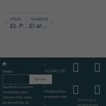
ATRÁS
SIGUIENTE
EL PRIVILEGIO DE PERTENECER, TU VIDA JUNTO A LA PLAYA EN 2026
El arte de escapar: por qué los micro-escapes de fin de semana están cambiando la forma de vivir
+52 646 135
EMAIL
1280
Enviar
Sucríbete a nuestro
info@pacifica-
newsletter para
ensenada.com
conocer más sobre
Terminos y
los beneficios de
condiciones