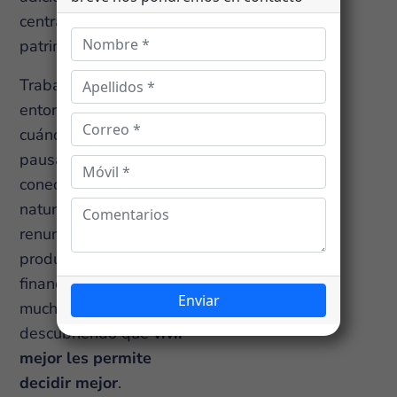
central de la decisión
patrimonial.
Trabajar desde un
entorno tranquilo, elegir
cuándo caminar, cuándo
pausar y cuándo
conectar con la
naturaleza no significa
renunciar a
productividad ni a visión
financiera. Al contrario:
muchas personas están
descubriendo que
vivir
mejor les permite
decidir mejor
.