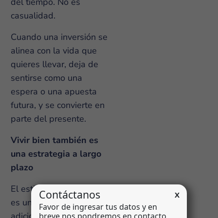
del tiempo. No es
casualidad.
Cuando una inversión se
alinea con la vida que
quieres llevar, deja de
sentirse como una
espera o una apuesta
futura, y se convierte en
parte del presente.
Vivir bien también es
una estrategia a largo
plazo
El estilo de vida ya no
es un beneficio
adicional: hoy es parte