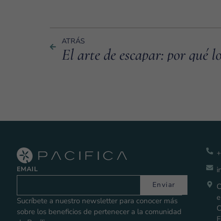
ATRÁS
+
EMAIL
i
Enviar
C
e
Sucríbete a nuestro newsletter para conocer más
C
sobre los beneficios de pertenecer a la comunidad
E