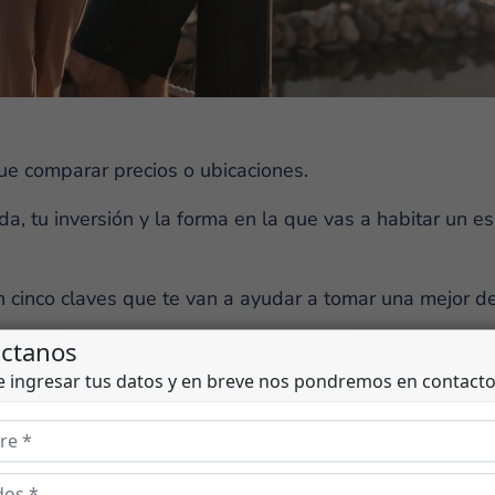
ue comparar precios o ubicaciones.
da, tu inversión y la forma en la que vas a habitar un e
 cinco claves que te van a ayudar a tomar una mejor de
de lo que crees)
d de integrar el entorno a tu día a día.
e en cómo se vive un espacio, todos los días.