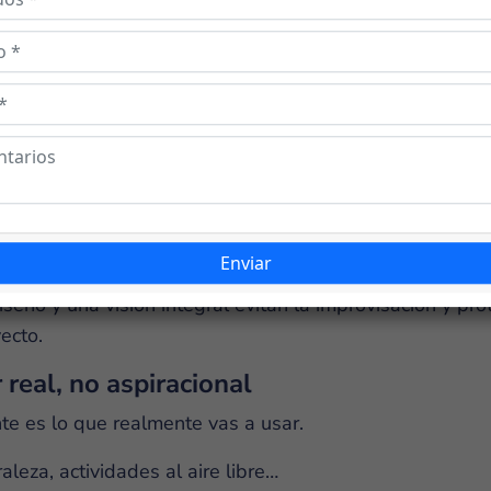
encia
nivel de privacidad.
r tranquilidad, menos saturación y una mejor distribuc
, también impacta en la conservación del valor en el tie
ene el valor
rencia con el paso de los años.
iseño y una visión integral evitan la improvisación y pr
ecto.
r real, no aspiracional
te es lo que realmente vas a usar.
leza, actividades al aire libre…