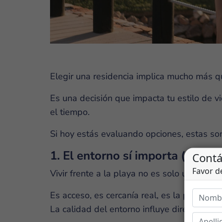
Elegir una residencia implica mucho más q
Es una decisión que impacta tu estilo de vi
el tiempo.
Si hoy estás evaluando opciones, estas son
1. El entorno sí importa (y más 
Vivir frente a la playa no es solo una vista.
Es acceso, es cercanía real, es la posibilida
La calidad del entorno influye directament