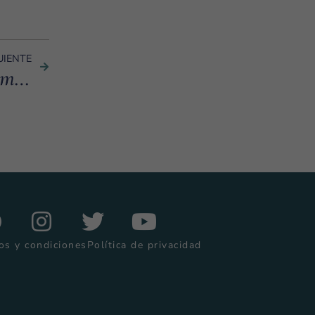
UIENTE
Más allá de la playa: cómo la comunidad convierte un destino en hogar
os y condiciones
Política de privacidad