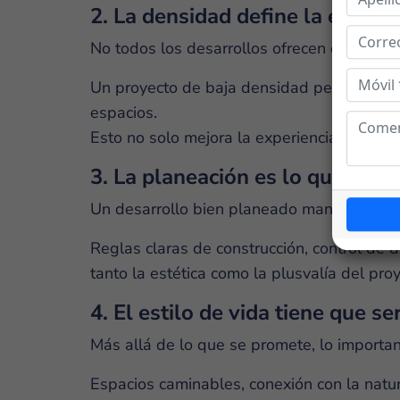
2. La densidad define la experi
No todos los desarrollos ofrecen el mismo 
Un proyecto de baja densidad permite mayo
espacios.
Esto no solo mejora la experiencia de vivir
3. La planeación es lo que sosti
Un desarrollo bien planeado mantiene cohe
Reglas claras de construcción, control de d
tanto la estética como la plusvalía del proy
4. El estilo de vida tiene que se
Más allá de lo que se promete, lo importan
Espacios caminables, conexión con la natura