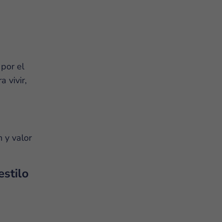
por el
 vivir,
 y valor
estilo