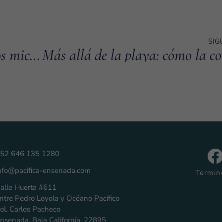
SIG
El arte de escapar: por qué los micro-escapes de fin de semana están cambiando la forma de vivir
52 646 135 1280
nfo@pacifica-ensenada.com
Termin
alle Huerta #611
ntre Pedro Loyola y Océano Pacífico
ol. Carlos Pacheco
nsenada, Baja California, 22895