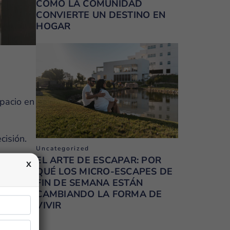
CÓMO LA COMUNIDAD
CONVIERTE UN DESTINO EN
HOGAR
spacio en
cisión.
Uncategorized
EL ARTE DE ESCAPAR: POR
QUÉ LOS MICRO-ESCAPES DE
FIN DE SEMANA ESTÁN
CAMBIANDO LA FORMA DE
VIVIR