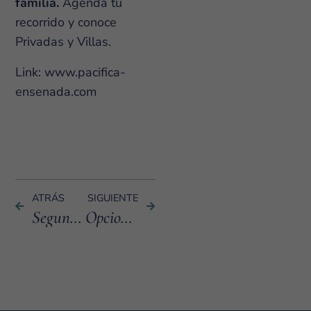
familia.
Agenda tu
recorrido y conoce
Privadas y Villas.
Link:
www.pacifica-
ensenada.com
ATRÁS
SIGUIENTE
Segunda residencia o retiro soñado
Opciones de crédito que hacen posible tu vida frente al mar