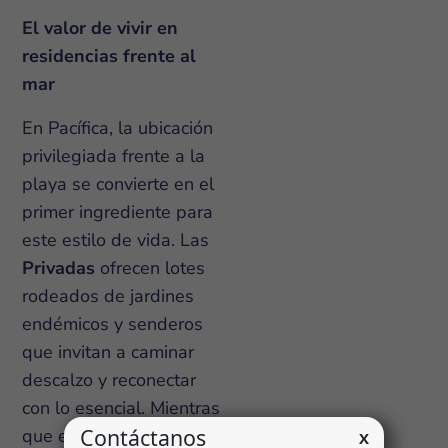
El valor de vivir en
residencias frente al
mar
En Pacífica, la ubicación
privilegiada frente a la
playa se convierte en el
primer ingrediente para
este estilo de vida. Las
Privadas
ofrecen lotes
rodeados de jardines
endémicos y senderos
que invitan a caminar
descalzo y reconectar
con lo esencial. Mientras
que en las
Villas
, la