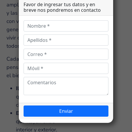
amplitud de los terrenos
y las terrazas privadas
con vistas al mar
generan la sensación de
vivir de vacaciones
todos los días.
Cada detalle está
pensado para promover
el bienestar:
Iluminación natural
que sigue el ritmo
circadiano.
Espacios abiertos
que fluyen entre
interior y exterior.