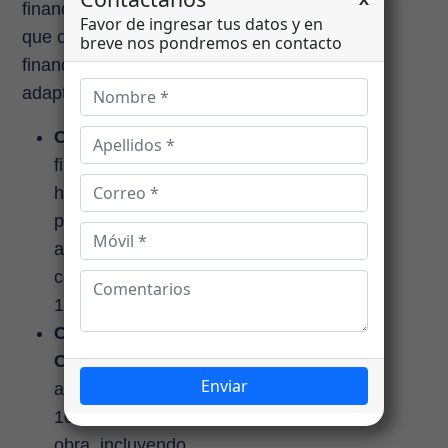
financieras de prestigio,
que ofrecen planes de
financiamiento flexibles y
adaptados a tu proyecto:
Crédito de Terreno:
financiamiento de
hasta el 90%, con
plazos de hasta 20
años y tasas
competitivas desde
10.05%.
Crédito de
Construcción:
acceso a hasta el
100% del valor de tu
obra, incluyendo