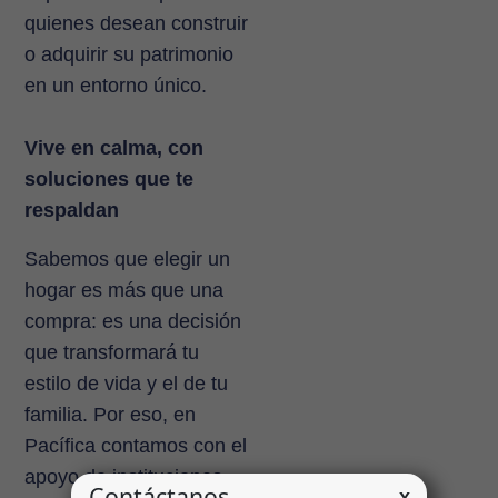
quienes desean construir
o adquirir su patrimonio
en un entorno único.
Vive en calma, con
soluciones que te
respaldan
Sabemos que elegir un
hogar es más que una
compra: es una decisión
que transformará tu
estilo de vida y el de tu
familia. Por eso, en
Pacífica contamos con el
apoyo de instituciones