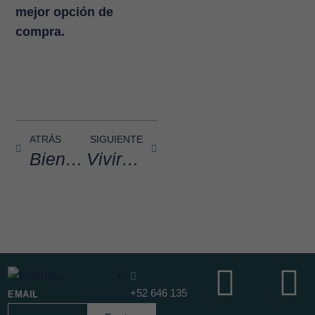
mejor opción de
compra.
ATRÁS
SIGUIENTE
Bienestar frente al mar: la arquitectura emocional en Pacífica
Vivir frente a la playa y hacer crecer tu patrimonio: la ecuación de valor en Pacífica
+52 646 135
EMAIL
1280