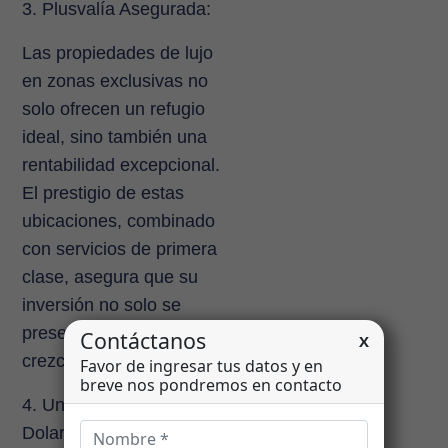
3. Plusvalía Asegurada:
Las propiedades de lujo
en zonas exclusivas no
solo ofrecen un refugio
ideal, sino también una
rentabilidad excepcional.
El prestigio de estas
ubicaciones, combinado
con servicios de primera
clase, asegura que su
inversión no solo se
preserve sino que
crezca.
4. Un Mercado
Dolarizado: