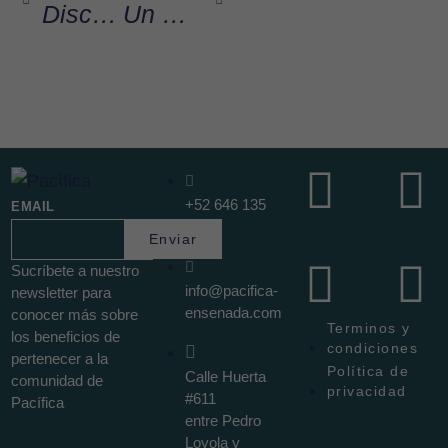
Discover Ensenada with Our Selected Tours
Un Día Inolvidable para Mamá en Ensenada, Baja California.
+52 646 135
EMAIL
1280
Enviar
Sucríbete a nuestro
info@pacifica-
newsletter para
ensenada.com
conocer más sobre
Terminos y
los beneficios de
condiciones
pertenecer a la
Política de
Calle Huerta
comunidad de
privacidad
#611
Pacífica
entre Pedro
Loyola y