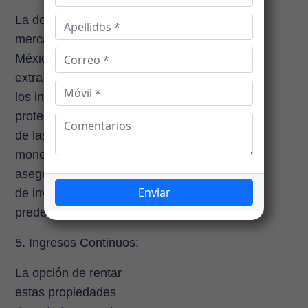
La dolarización del
mercado inmobiliario en
México brinda una capa
extra de seguridad para
los inversores,
protegiendo sus activos
de las fluctuaciones
monetarias y
asegurando un retorno
de inversión más
predecible.
5. Ingresos Continuos:
La opción de rentar
estas propiedades