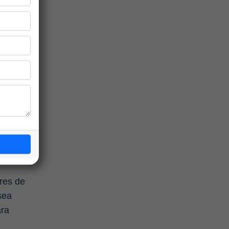
e dejará
 costa,
os
s por
eriencia
nder
las
res de
sea
ara