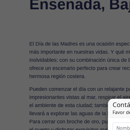
Ensenada, Baj
El Día de las Madres es una ocasión especi
más importante en nuestras vidas. Y qué m
inolvidables: con su combinación única de b
ofrece un escenario perfecto para crear re
hermosa región costera.
Pueden comenzar el día con un relajante pa
impresionantes vistas al mar, respirar el a
el ambiente de esta ciudad; también pueden
llevará a explorar las aguas de la bahía par
Para cerrar con broche de oro, puedes rese
el puerto y disfrutar exquisitos mariscos f