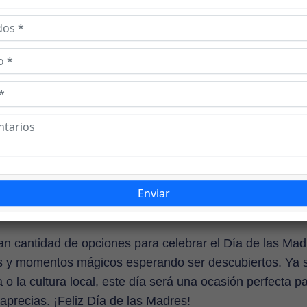
urales, pueden visitar la Bufadora, un fenómeno único qu
agua del mar es lanzada a través de una caverna en la
más, pueden aprovechar la oportunidad para explorar l
de souvenirs cercanas.
de Guadalupe, reconocido por ofrecer tours y recorrido
 maravillosas vistas. Sorprende a tu madre con una exp
ones de vino en las mejores bodegas de la región, apre
e con la deliciosa gastronomía local. Aquí, los viñedos y 
ara un festín de sabores y aromas.
 cantidad de opciones para celebrar el Día de las Mad
as y momentos mágicos esperando ser descubiertos. Ya 
 o la cultura local, este día será una ocasión perfecta p
aprecias. ¡Feliz Día de las Madres!