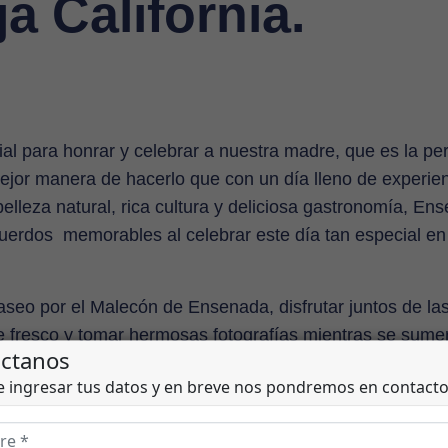
a California.
al para honrar y celebrar a nuestra madre, que es la pe
ejor manera de hacerlo que con un día lleno de experie
elleza natural, rica cultura y deliciosa gastronomía, En
cuerdos memorables al celebrar este día tan especial en
seo por el Malecón de Ensenada, disfrutar juntos de la
ire fresco y tomar hermosas fotografías mientras se sum
 tener una experiencia única a bordo de un barco que l
a disfrutar de las vistas panorámicas y observar la vida 
rvar una mesa en alguno de los restaurantes con vista 
rescos con una copa de vino o cerveza artesanal mientras