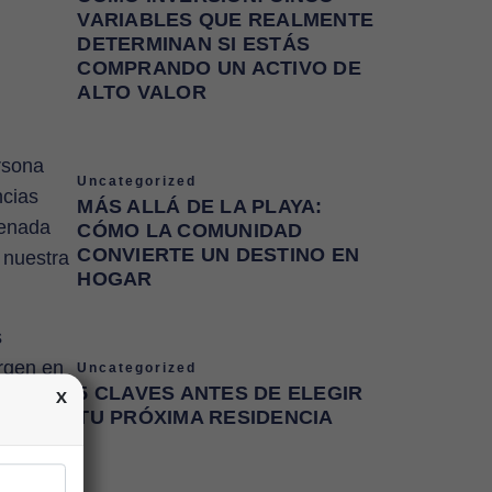
VARIABLES QUE REALMENTE
DETERMINAN SI ESTÁS
COMPRANDO UN ACTIVO DE
ALTO VALOR
rsona
Uncategorized
ncias
MÁS ALLÁ DE LA PLAYA:
senada
CÓMO LA COMUNIDAD
CONVIERTE UN DESTINO EN
 nuestra
HOGAR
s
ergen en
Uncategorized
5 CLAVES ANTES DE ELEGIR
os
TU PRÓXIMA RESIDENCIA
marina.
al mar en
 aprecian