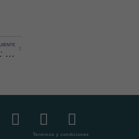
UIENTE
Tarde de Arte en Pacífica: Una fusión de cultura y solidaridad
Terminos y condiciones