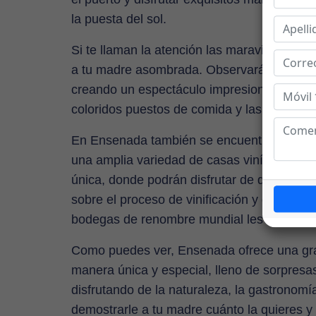
la puesta del sol.
Si te llaman la atención las maravillas nat
a tu madre asombrada. Observarán cómo el 
creando un espectáculo impresionante, ade
coloridos puestos de comida y las tiendas 
En Ensenada también se encuentra el Valle 
una amplia variedad de casas vinícolas con
única, donde podrán disfrutar de degustaci
sobre el proceso de vinificación y deleitars
bodegas de renombre mundial les esperan p
Como puedes ver, Ensenada ofrece una gran
manera única y especial, lleno de sorpres
disfrutando de la naturaleza, la gastronomía
demostrarle a tu madre cuánto la quieres y 